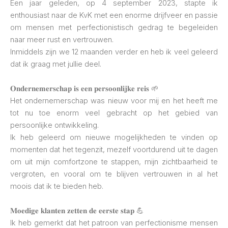
Een jaar geleden, op 4 september 2023, stapte ik
enthousiast naar de KvK met een enorme drijfveer en passie
om mensen met perfectionistisch gedrag te begeleiden
naar meer rust en vertrouwen.
Inmiddels zijn we 12 maanden verder en heb ik veel geleerd
dat ik graag met jullie deel.
𝐎𝐧𝐝𝐞𝐫𝐧𝐞𝐦𝐞𝐫𝐬𝐜𝐡𝐚𝐩 𝐢𝐬 𝐞𝐞𝐧 𝐩𝐞𝐫𝐬𝐨𝐨𝐧𝐥𝐢𝐣𝐤𝐞 𝐫𝐞𝐢𝐬 🌱
Het ondernemerschap was nieuw voor mij en het heeft me
tot nu toe enorm veel gebracht op het gebied van
persoonlijke ontwikkeling.
Ik heb geleerd om nieuwe mogelijkheden te vinden op
momenten dat het tegenzit, mezelf voortdurend uit te dagen
om uit mijn comfortzone te stappen, mijn zichtbaarheid te
vergroten, en vooral om te blijven vertrouwen in al het
moois dat ik te bieden heb.
𝐌𝐨𝐞𝐝𝐢𝐠𝐞 𝐤𝐥𝐚𝐧𝐭𝐞𝐧 𝐳𝐞𝐭𝐭𝐞𝐧 𝐝𝐞 𝐞𝐞𝐫𝐬𝐭𝐞 𝐬𝐭𝐚𝐩 💪
Ik heb gemerkt dat het patroon van perfectionisme mensen