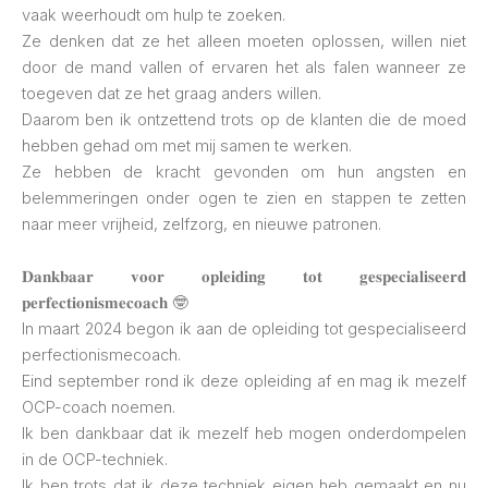
vaak weerhoudt om hulp te zoeken.
Ze denken dat ze het alleen moeten oplossen, willen niet
door de mand vallen of ervaren het als falen wanneer ze
toegeven dat ze het graag anders willen.
Daarom ben ik ontzettend trots op de klanten die de moed
hebben gehad om met mij samen te werken.
Ze hebben de kracht gevonden om hun angsten en
belemmeringen onder ogen te zien en stappen te zetten
naar meer vrijheid, zelfzorg, en nieuwe patronen.
𝐃𝐚𝐧𝐤𝐛𝐚𝐚𝐫 𝐯𝐨𝐨𝐫 𝐨𝐩𝐥𝐞𝐢𝐝𝐢𝐧𝐠 𝐭𝐨𝐭 𝐠𝐞𝐬𝐩𝐞𝐜𝐢𝐚𝐥𝐢𝐬𝐞𝐞𝐫𝐝
𝐩𝐞𝐫𝐟𝐞𝐜𝐭𝐢𝐨𝐧𝐢𝐬𝐦𝐞𝐜𝐨𝐚𝐜𝐡 🤓
In maart 2024 begon ik aan de opleiding tot gespecialiseerd
perfectionismecoach.
Eind september rond ik deze opleiding af en mag ik mezelf
OCP-coach noemen.
Ik ben dankbaar dat ik mezelf heb mogen onderdompelen
in de OCP-techniek.
Ik ben trots dat ik deze techniek eigen heb gemaakt en nu