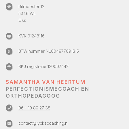
Ritmeester 12
5346 WL
Oss
KVK 91248116
BTW nummer NL004877091B15
SKJ registratie 120007442
SAMANTHA VAN HEERTUM
PERFECTIONISMECOACH EN
ORTHOPEDAGOOG
06 - 10 80 27 38
contact@lyckacoaching.nl