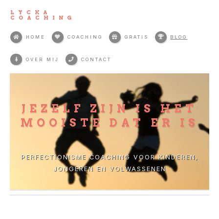
LYCKA
COACHING
HOME
COACHING
GRATIS
BLOG
OVER MIJ
CONTACT
JEZELF ZIJN IS HET
MOOISTE DAT ER IS
PERFECTIONISME COACHING VOOR KINDEREN,
JONGEREN EN VOLWASSENEN