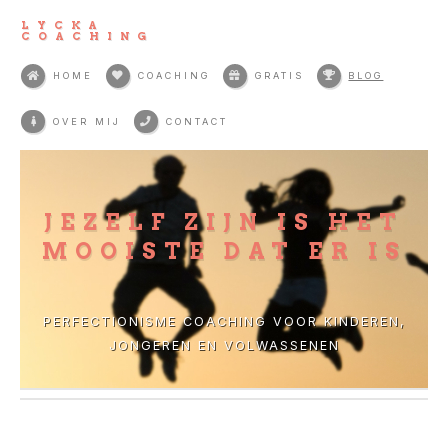
LYCKA
COACHING
HOME
COACHING
GRATIS
BLOG
OVER MIJ
CONTACT
JEZELF ZIJN IS HET
MOOISTE DAT ER IS
PERFECTIONISME COACHING VOOR KINDEREN,
JONGEREN EN VOLWASSENEN