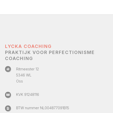
LYCKA COACHING
PRAKTIJK VOOR PERFECTIONISME
COACHING
Ritmeester 12
5346 WL
Oss
KVK 91248116
BTW nummer NL004877091B15